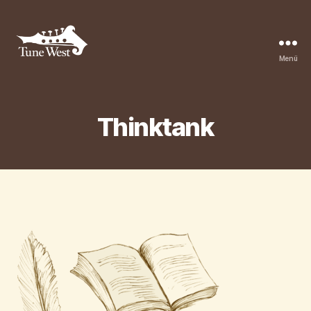
Menü
Tune
West
Community
Thinktank