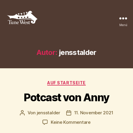
Menü
Tune
West
Community
Autor:
jensstalder
Kategorien
AUF STARTSEITE
Potcast von Anny
Von
jensstalder
11. November 2021
Beitragsautor
Beitragsdatum
zu
Keine Kommentare
Potcast