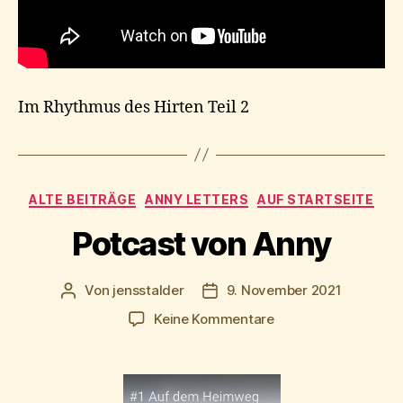
Im Rhythmus des Hirten Teil 2
Kategorien
ALTE BEITRÄGE
ANNY LETTERS
AUF STARTSEITE
Potcast von Anny
Von
jensstalder
9. November 2021
Beitragsautor
Beitragsdatum
zu
Keine Kommentare
Potcast
von
Anny