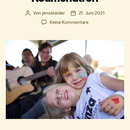
Von
jensstalder
21. Juni 2021
Beitragsautor
Beitragsdatum
zu
Keine Kommentare
Rückblick
zum
Neumondtreff