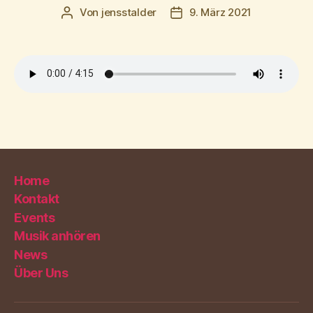
Von
jensstalder
9. März 2021
Beitragsautor
Beitragsdatum
Home
Kontakt
Events
Musik anhören
News
Über Uns