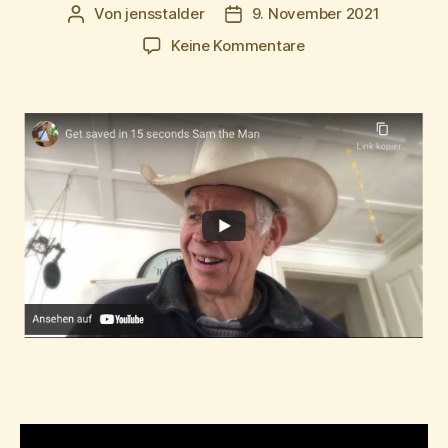
Von
jensstalder
9. November 2021
Beitragsautor
Beitragsdatum
zu
Keine Kommentare
Get
saved
in
15
seconds