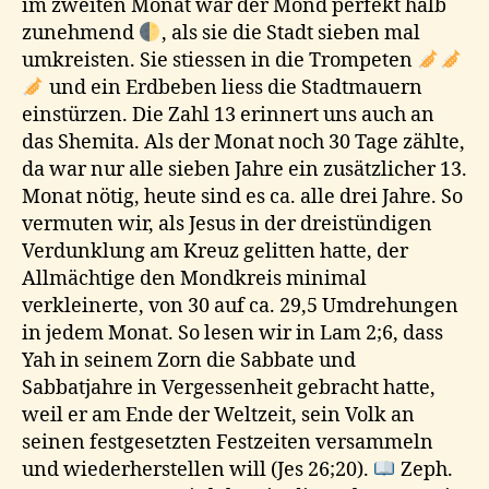
im zweiten Monat war der Mond perfekt halb
zunehmend
, als sie die Stadt sieben mal
umkreisten. Sie stiessen in die Trompeten
und ein Erdbeben liess die Stadtmauern
einstürzen. Die Zahl 13 erinnert uns auch an
das Shemita. Als der Monat noch 30 Tage zählte,
da war nur alle sieben Jahre ein zusätzlicher 13.
Monat nötig, heute sind es ca. alle drei Jahre. So
vermuten wir, als Jesus in der dreistündigen
Verdunklung am Kreuz gelitten hatte, der
Allmächtige den Mondkreis minimal
verkleinerte, von 30 auf ca. 29,5 Umdrehungen
in jedem Monat. So lesen wir in Lam 2;6, dass
Yah in seinem Zorn die Sabbate und
Sabbatjahre in Vergessenheit gebracht hatte,
weil er am Ende der Weltzeit, sein Volk an
seinen festgesetzten Festzeiten versammeln
und wiederherstellen will (Jes 26;20).
Zeph.