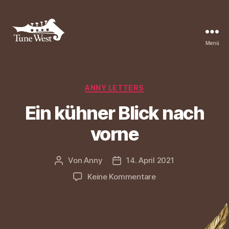
Menü
Tune
West
Community
Kategorien
ANNY LETTERS
Ein kühner Blick nach
vorne
Von
Anny
14. April 2021
Beitragsautor
Beitragsdatum
zu
Keine Kommentare
Ein
kühner
Blick
nach