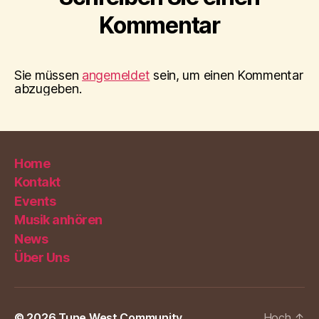
Kommentar
Sie müssen
angemeldet
sein, um einen Kommentar
abzugeben.
Home
Kontakt
Events
Musik anhören
News
Über Uns
© 2026
Tune West Community
Hoch
↑