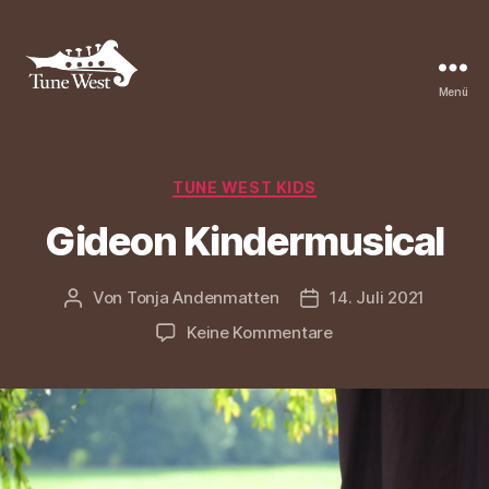
Menü
Tune
West
Community
Kategorien
TUNE WEST KIDS
Gideon Kindermusical
Von
Tonja Andenmatten
14. Juli 2021
Beitragsautor
Beitragsdatum
zu
Keine Kommentare
Gideon
Kindermusical