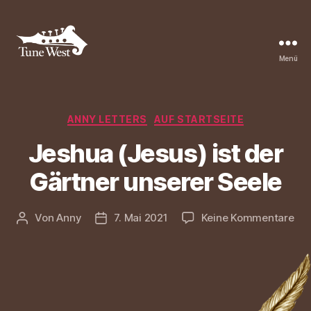
Menü
Tune
West
Community
Kategorien
ANNY LETTERS
AUF STARTSEITE
Jeshua (Jesus) ist der
Gärtner unserer Seele
zu
Von
Anny
7. Mai 2021
Keine Kommentare
Beitragsautor
Beitragsdatum
Je
(Je
ist
der
Gär
uns