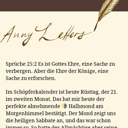
See
Sprüche 25:2 Es ist Gottes Ehre, eine Sache zu
verbergen. Aber die Ehre der Könige, eine
Sache zu erforschen.
Im Schöpferkalender ist heute Rüsttag, der 21.
im zweiten Monat. Das hat mir heute der
perfekte abnehmende
Halbmond am
Morgenhimmel bestätigt. Der Mond zeigt uns
die heiligen Sabbate an, und das war schon
immer so. So hatte der Allmächtige aber seine