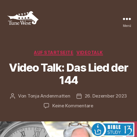
Menü
Tune
West
Community
Kategorien
AUF STARTSEITE
VIDEOTALK
Video Talk: Das Lied der
144
Von
Tonja Andenmatten
26. Dezember 2023
Beitragsautor
Beitragsdatum
zu
Keine Kommentare
Video
Talk:
Das
Lied