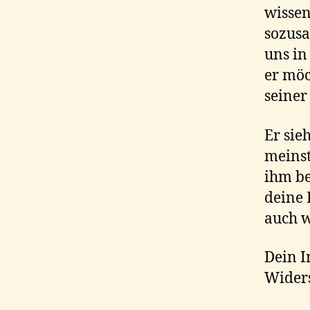
wissen
sozusa
uns in
er möc
seiner
Er sie
meinst
ihm be
deine 
auch w
Dein I
Widers