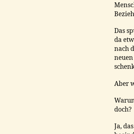
Mensch
Bezie
Das sp
da etwa
nach d
neuen 
schenk
Aber w
Warum 
doch?
Ja, da