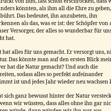
ruckt von ihm, fast schon erschrocken, dass 
anders könnten, als ihm all die Ehre zu geben,
bührt. Das bedeutet, ihn anzubeten, ihn
kennen als das, was er ist: der Schöpfer von
ser Versorger, der alles so wunderbar für un
t hat.
tt hat alles für uns gemacht. Er versorgt uns, n
tur. Das könnte man auf den ersten Blick mei
er hat die Natur gemacht? Und auch die
zeiten, sodass alles so perfekt aufeinander
immt ist und jedes Jahr wieder neu wachsen
at sich ganz bewusst hinter der Natur versteck
enn wir wüssten, dass alles ohne ihn gar nic
eren würde, dann würden wir ihn nur aus