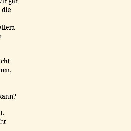
wir gar
 die
 allem
s
icht
nen,
 kann?
t.
ht