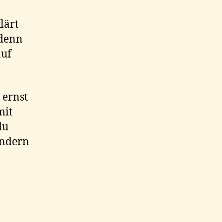
lärt
 denn
auf
 ernst
mit
du
ondern