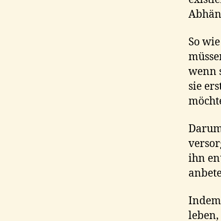
Abhäng
So wie
müssen
wenn s
sie er
möchte
Darum 
versor
ihn en
anbet
Indem 
leben,