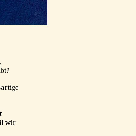
n
ibt?
artige
t
il wir