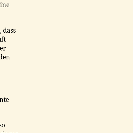
eine
, dass
uft
er
eden
nte
so