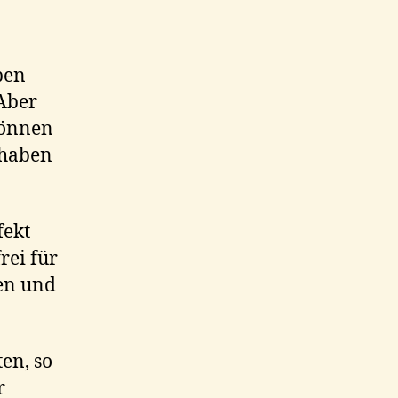
ben
 Aber
können
rnhaben
fekt
rei für
ben und
en, so
r