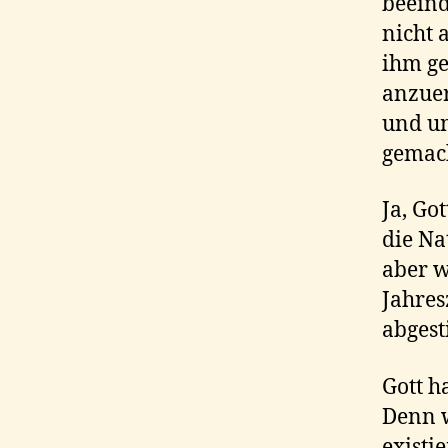
beeind
nicht 
ihm ge
anzuer
und un
gemach
Ja, Go
die Na
aber w
Jahres
abgest
Gott h
Denn w
existi