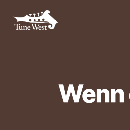
Tune
West
Community
Wenn e