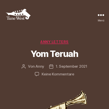
Menü
Tune
West
Community
Kategorien
ANNY LETTERS
Yom Teruah
Von
Anny
1. September 2021
Beitragsautor
Beitragsdatum
zu
Keine Kommentare
Yom
Teruah